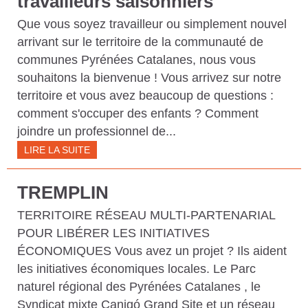
travailleurs saisonniers
C
Que vous soyez travailleur ou simplement nouvel
O
arrivant sur le territoire de la communauté de
M
communes Pyrénées Catalanes, nous vous
M
souhaitons la bienvenue ! Vous arrivez sur notre
U
territoire et vous avez beaucoup de questions :
N
comment s'occuper des enfants ? Comment
joindre un professionnel de...
E
LIRE LA SUITE
S
P
TREMPLIN
Y
TERRITOIRE RÉSEAU MULTI-PARTENARIAL
R
POUR LIBÉRER LES INITIATIVES
É
ÉCONOMIQUES Vous avez un projet ? Ils aident
N
les initiatives économiques locales. Le Parc
É
naturel régional des Pyrénées Catalanes , le
Syndicat mixte Canigó Grand Site et un réseau
E