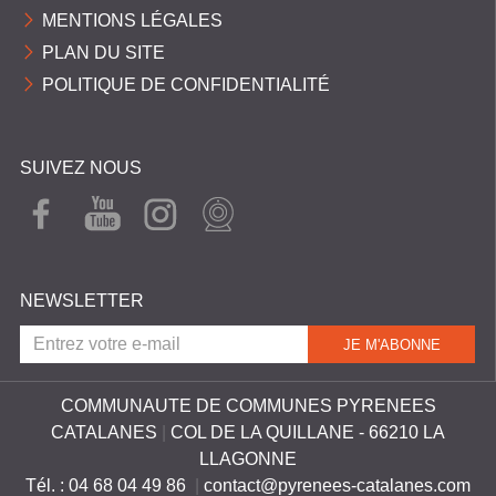
e
MENTIONS LÉGALES
s
PLAN DU SITE
POLITIQUE DE CONFIDENTIALITÉ
SUIVEZ NOUS
FAC
YOU
INST
WEB
EBO
TUB
AGR
CAM
OK
E
AM
NEWSLETTER
COMMUNAUTE DE COMMUNES PYRENEES
CATALANES
|
COL DE LA QUILLANE - 66210 LA
LLAGONNE
Tél. : 04 68 04 49 86
|
contact@pyrenees-catalanes.com