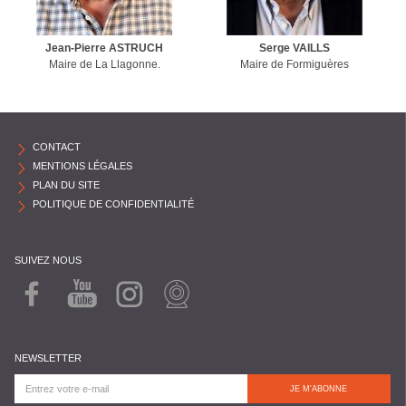
Jean-Pierre ASTRUCH
Serge VAILLS
Maire de La Llagonne.
Maire de Formiguères
CONTACT
MENTIONS LÉGALES
PLAN DU SITE
POLITIQUE DE CONFIDENTIALITÉ
SUIVEZ NOUS
FACEB
YOUTU
INSTAG
WEBCA
OOK
BE
RAM
M
NEWSLETTER