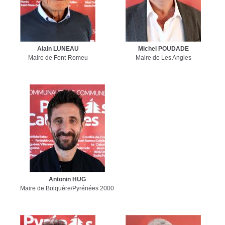
E
S
P
Y
R
Alain LUNEAU
Michel POUDADE
Maire de Font-Romeu
Maire de Les Angles
É
N
É
E
S
C
A
T
A
L
A
N
Antonin HUG
E
Maire de Bolquère/Pyrénées 2000
S