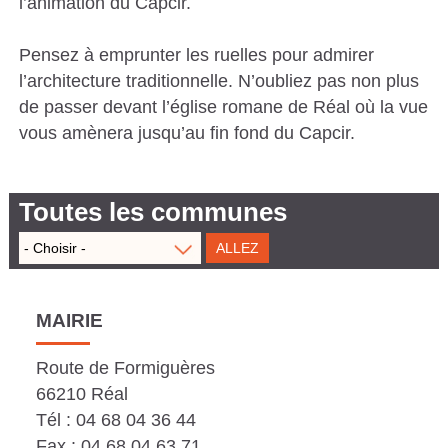
l’animation du Capcir.
S
Pensez à emprunter les ruelles pour admirer
C
l’architecture traditionnelle. N’oubliez pas non plus
A
de passer devant l’église romane de Réal où la vue
T
vous amènera jusqu’au fin fond du Capcir.
A
L
Toutes les communes
A
N
E
S
MAIRIE
Route de Formiguères
66210 Réal
Tél : 04 68 04 36 44
Fax : 04 68 04 63 71