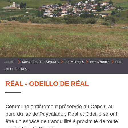
C
O
M
M
U
N
E
ACCUEIL
>
COMMUNAUTE COMMUNES
>
NOS VILLAGES
>
19 COMMUNES
>
REAL
S
ODEILLO DE REAL
P
Y
RÉAL - ODEILLO DE RÉAL
R
É
Commune entièrement préservée du Capcir, au
N
bord du lac de Puyvalador, Réal et Odeillo seront
É
être un espace de tranquillité à proximité de toute
E