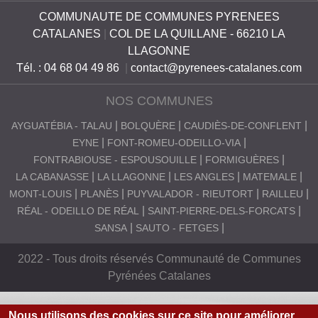
COMMUNAUTE DE COMMUNES PYRENEES
CATALANES
|
COL DE LA QUILLANE - 66210 LA
LLAGONNE
Tél. : 04 68 04 49 86
|
contact@pyrenees-catalanes.com
NOS COMMUNES
AYGUATÉBIA - TALAU
BOLQUÈRE
CAUDIÈS-DE-CONFLENT
EYNE
FONT-ROMEU-ODEILLO-VIA
FONTRABIOUSE - ESPOUSOUILLE
FORMIGUÈRES
LA CABANASSE
LA LLAGONNE
LES ANGLES
MATEMALE
MONT-LOUIS
PLANÈS
PUYVALADOR - RIEUTORT
RAILLEU
RÉAL - ODEILLO DE RÉAL
SAINT-PIERRE-DELS-FORCATS
SANSA
SAUTO - FETGES
2022 - Tous droits réservés Communauté de Communes
Pyrénées Catalanes
Nous utilisons des cookies sur ce site pour améliorer