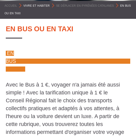
C
ACCUEIL
>
VIVRE ET HABITER
>
SE DÉPLACER EN PYRÉNÉES CATALANES
>
EN BUS
O
OU EN TAXI
M
EN BUS OU EN TAXI
M
U
N
EN
E
BUS
S
P
Avec le Bus à 1 €, voyager n'a jamais été aussi
Y
simple ! Avec la tarification unique à 1 € le
R
Conseil Régional fait le choix des transports
É
collectifs pratiques et adaptés à vos attentes, à
N
l'heure ou la voiture devient un luxe. A partir de
cette rubrique, vous trouverez toutes les
É
informations permettant d'organiser votre voyage
E