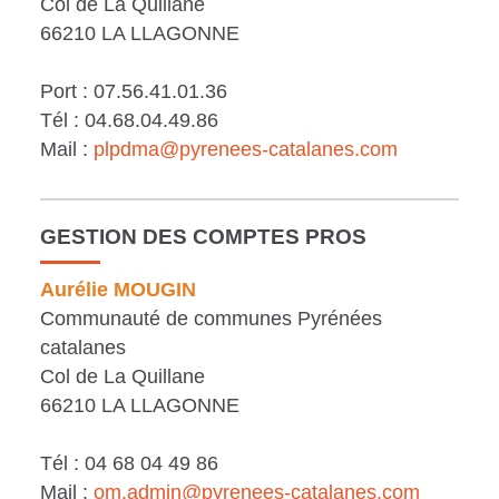
Col de La Quillane
o
e
66210 LA LLAGONNE
c
n
Port : 07.56.41.01.36
u
t
Tél : 04.68.04.49.86
m
Mail :
plpdma@pyrenees-catalanes.com
e
n
GESTION DES COMPTES PROS
t
Aurélie MOUGIN
Communauté de communes Pyrénées
catalanes
Col de La Quillane
66210 LA LLAGONNE
Tél : 04 68 04 49 86
Mail :
om.admin@pyrenees-catalanes.com