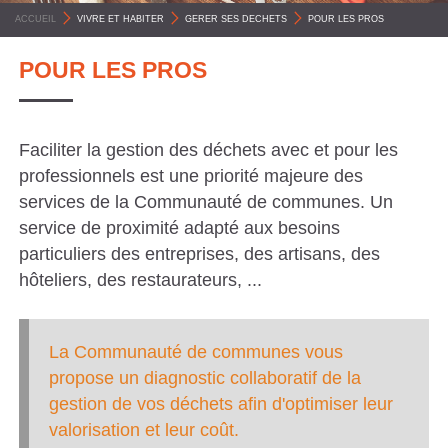
C
ACCUEIL
>
VIVRE ET HABITER
>
GERER SES DECHETS
>
POUR LES PROS
O
POUR LES PROS
M
M
U
Faciliter la gestion des déchets avec et pour les
N
professionnels est une priorité majeure des
E
services de la Communauté de communes. Un
S
service de proximité adapté aux besoins
particuliers des entreprises, des artisans, des
P
hôteliers, des restaurateurs, ...
Y
R
É
La Communauté de communes vous
propose un diagnostic collaboratif de la
N
gestion de vos déchets afin d'optimiser leur
É
valorisation et leur coût.
E