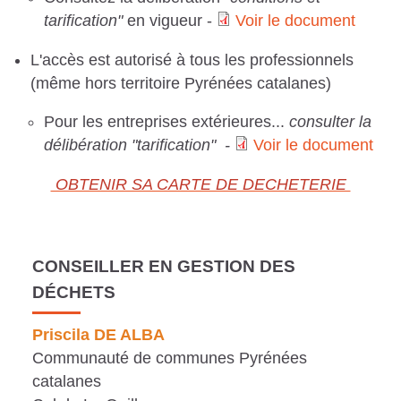
tarification"
en vigueur -
Voir le document
V
L'accès est autorisé à tous les professionnels
o
(même hors territoire Pyrénées catalanes)
i
Pour les entreprises extérieures...
consulter la
délibération "tarification" -
Voir le document
r
V
l
OBTENIR SA CARTE DE DECHETERIE
o
e
i
d
CONSEILLER EN GESTION DES
r
o
DÉCHETS
l
c
Priscila DE ALBA
e
u
Communauté de communes Pyrénées
d
catalanes
m