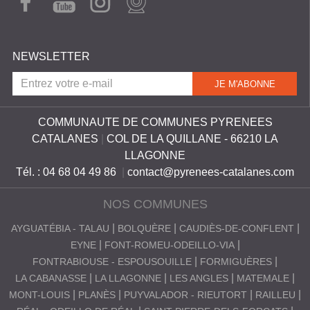
i
EBO
TUB
AGR
CAM
OK
E
AM
o
NEWSLETTER
n
.
p
COMMUNAUTE DE COMMUNES PYRENEES
CATALANES
|
COL DE LA QUILLANE - 66210 LA
d
LLAGONNE
f
Tél. : 04 68 04 49 86
|
contact@pyrenees-catalanes.com
NOS COMMUNES
AYGUATÉBIA - TALAU
BOLQUÈRE
CAUDIÈS-DE-CONFLENT
EYNE
FONT-ROMEU-ODEILLO-VIA
FONTRABIOUSE - ESPOUSOUILLE
FORMIGUÈRES
LA CABANASSE
LA LLAGONNE
LES ANGLES
MATEMALE
MONT-LOUIS
PLANÈS
PUYVALADOR - RIEUTORT
RAILLEU