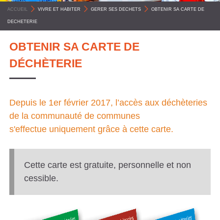
C
ACCUEIL
>
VIVRE ET HABITER
>
GERER SES DECHETS
>
OBTENIR SA CARTE DE
O
DECHETERIE
M
OBTENIR SA CARTE DE
M
DÉCHÈTERIE
U
N
E
Depuis le 1er février 2017, l’accès aux déchèteries
S
de la communauté de communes
P
s'effectue uniquement grâce à cette carte.
Y
R
Cette carte est gratuite, personnelle et non
É
cessible.
N
É
E