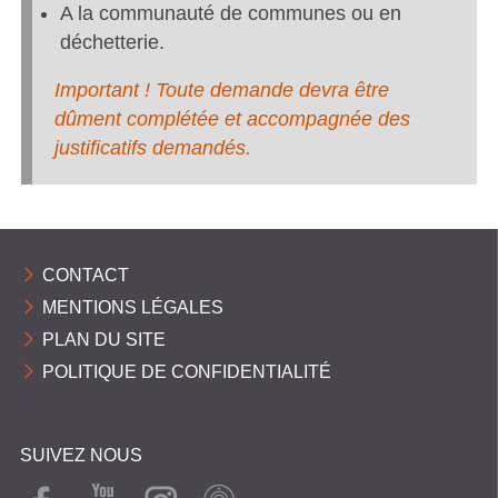
A la communauté de communes ou en
e
déchetterie.
d
Important ! Toute demande devra être
dûment complétée et accompagnée des
'
justificatifs demandés.
a
t
t
CONTACT
r
MENTIONS LÉGALES
i
PLAN DU SITE
POLITIQUE DE CONFIDENTIALITÉ
b
u
SUIVEZ NOUS
t
FAC
YOU
INST
WEB