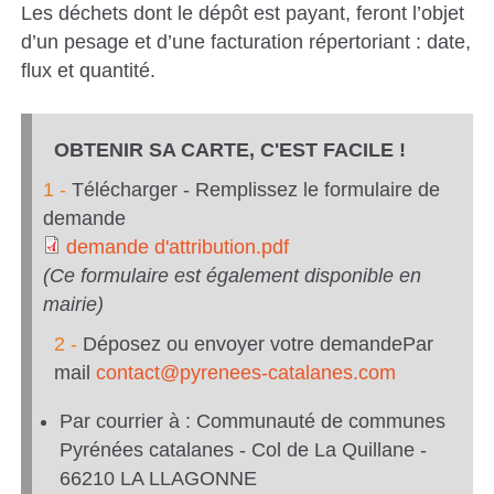
Les déchets dont le dépôt est payant, feront l’objet
d’un pesage et d’une facturation répertoriant : date,
flux et quantité.
OBTENIR SA CARTE, C'EST FACILE !
1 -
Télécharger - Remplissez le formulaire de
demande
demande d'attribution.pdf
d
(Ce formulaire est également disponible en
mairie)
e
2 -
Déposez ou envoyer votre demandePar
m
mail
contact@pyrenees-catalanes.com
a
Par courrier à : Communauté de communes
n
Pyrénées catalanes - Col de La Quillane -
66210 LA LLAGONNE
d