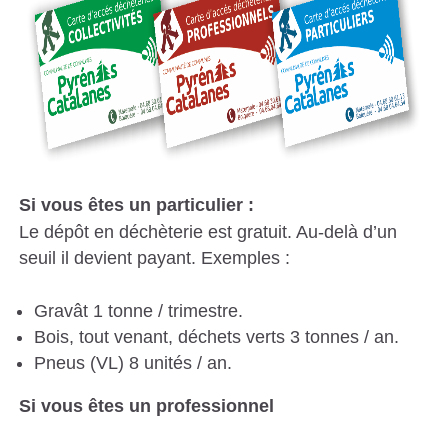
S
C
A
T
A
L
Si vous êtes un particulier :
A
Le dépôt en déchèterie est gratuit. Au-delà d’un
N
seuil il devient payant. Exemples :
E
S
Gravât 1 tonne / trimestre.
Bois, tout venant, déchets verts 3 tonnes / an.
Pneus (VL) 8 unités / an.
Si vous êtes un professionnel