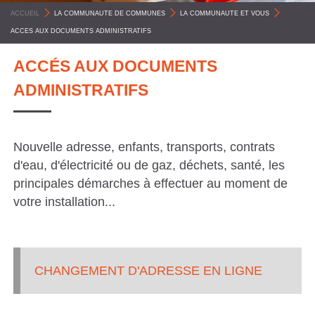
C
ACCUEIL
>
LA COMMUNAUTE DE COMMUNES
>
LA COMMUNAUTE ET VOUS
>
O
ACCES AUX DOCUMENTS ADMINISTRATIFS
M
ACCÉS AUX DOCUMENTS
M
ADMINISTRATIFS
U
N
E
Nouvelle adresse, enfants, transports, contrats
S
d'eau, d'électricité ou de gaz, déchets, santé, les
P
principales démarches à effectuer au moment de
votre installation...
Y
R
É
N
CHANGEMENT D'ADRESSE EN LIGNE
É
E