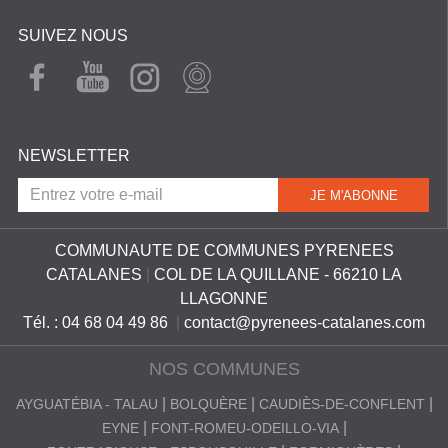
SUIVEZ NOUS
FAC
YOU
INST
WEB
EBO
TUB
AGR
CAM
OK
E
AM
NEWSLETTER
COMMUNAUTE DE COMMUNES PYRENEES
CATALANES
|
COL DE LA QUILLANE - 66210 LA
LLAGONNE
Tél. : 04 68 04 49 86
|
contact@pyrenees-catalanes.com
NOS COMMUNES
AYGUATÉBIA - TALAU
BOLQUÈRE
CAUDIÈS-DE-CONFLENT
EYNE
FONT-ROMEU-ODEILLO-VIA