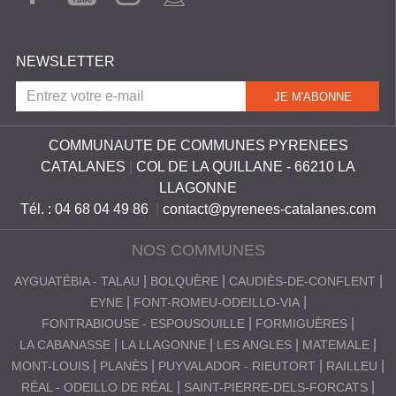
EBO
TUB
AGR
CAM
OK
E
AM
NEWSLETTER
COMMUNAUTE DE COMMUNES PYRENEES
CATALANES
|
COL DE LA QUILLANE - 66210 LA
LLAGONNE
Tél. : 04 68 04 49 86
|
contact@pyrenees-catalanes.com
NOS COMMUNES
AYGUATÉBIA - TALAU
BOLQUÈRE
CAUDIÈS-DE-CONFLENT
EYNE
FONT-ROMEU-ODEILLO-VIA
FONTRABIOUSE - ESPOUSOUILLE
FORMIGUÈRES
LA CABANASSE
LA LLAGONNE
LES ANGLES
MATEMALE
MONT-LOUIS
PLANÈS
PUYVALADOR - RIEUTORT
RAILLEU
RÉAL - ODEILLO DE RÉAL
SAINT-PIERRE-DELS-FORCATS