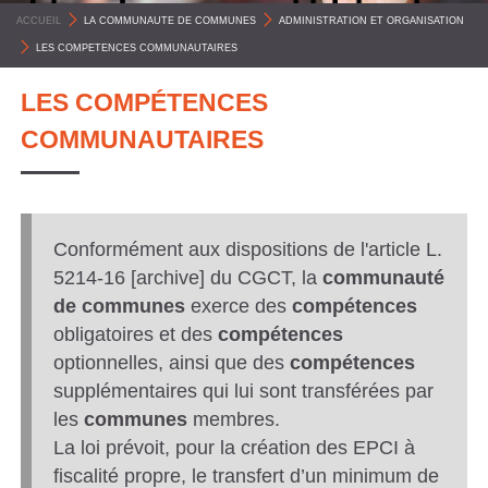
C
ACCUEIL
>
LA COMMUNAUTE DE COMMUNES
>
ADMINISTRATION ET ORGANISATION
O
>
LES COMPETENCES COMMUNAUTAIRES
M
LES COMPÉTENCES
M
COMMUNAUTAIRES
U
N
E
S
Conformément aux dispositions de l'article L.
5214-16 [archive] du CGCT, la
communauté
P
de communes
exerce des
compétences
Y
obligatoires et des
compétences
R
optionnelles, ainsi que des
compétences
É
supplémentaires qui lui sont transférées par
N
les
communes
membres.
La loi prévoit, pour la création des EPCI à
É
fiscalité propre, le transfert d’un minimum de
E