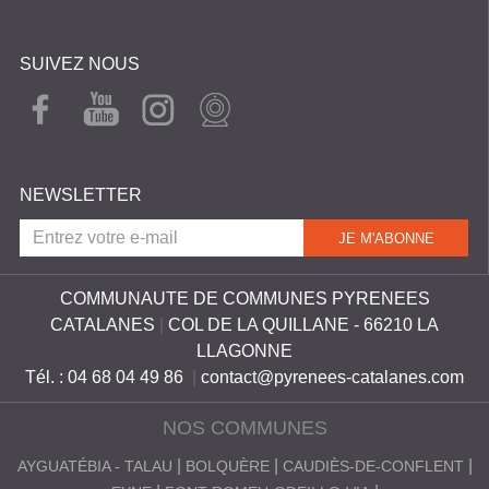
S
C
SUIVEZ NOUS
A
FAC
YOU
INST
WEB
EBO
TUB
AGR
CAM
T
OK
E
AM
A
NEWSLETTER
L
A
N
E
COMMUNAUTE DE COMMUNES PYRENEES
CATALANES
|
COL DE LA QUILLANE - 66210 LA
S
LLAGONNE
Tél. : 04 68 04 49 86
|
contact@pyrenees-catalanes.com
NOS COMMUNES
AYGUATÉBIA - TALAU
BOLQUÈRE
CAUDIÈS-DE-CONFLENT