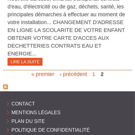
C
d'eau, d'électricité ou de gaz, déchets, santé, les
O
principales démarches à effectuer au moment de
M
votre installation... CHANGEMENT D'ADRESSE
EN LIGNE LA SCOLARITE DE VOTRE ENFANT
M
OBTENIR VOTRE CARTE D'ACCES AUX
U
DECHETTERIES CONTRATS EAU ET
N
ENERGIE...
E
LIRE LA SUITE
S
« premier
‹ précédent
1
2
P
P
a
Y
R
g
CONTACT
É
e
MENTIONS LÉGALES
N
s
PLAN DU SITE
É
POLITIQUE DE CONFIDENTIALITÉ
E