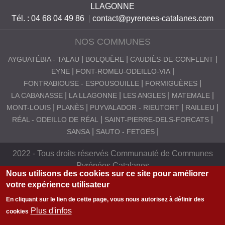
LLAGONNE
S
Tél. : 04 68 04 49 86
|
contact@pyrenees-catalanes.com
C
NOS COMMUNES
A
T
AYGUATÉBIA - TALAU
BOLQUÈRE
CAUDIÈS-DE-CONFLENT
EYNE
FONT-ROMEU-ODEILLO-VIA
A
FONTRABIOUSE - ESPOUSOUILLE
FORMIGUÈRES
L
LA CABANASSE
LA LLAGONNE
LES ANGLES
MATEMALE
A
MONT-LOUIS
PLANÈS
PUYVALADOR - RIEUTORT
RAILLEU
RÉAL - ODEILLO DE RÉAL
SAINT-PIERRE-DELS-FORCATS
N
SANSA
SAUTO - FETGES
E
S
2022 - Tous droits réservés Communauté de Communes
Pyrénées Catalanes
Nous utilisons des cookies sur ce site pour améliorer
votre expérience utilisateur
En cliquant sur le lien de cette page, vous nous autorisez à définir des
Plus d'infos
cookies