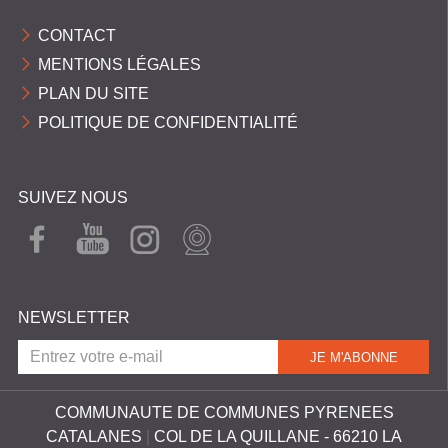
C
CONTACT
O
MENTIONS LÉGALES
M
PLAN DU SITE
M
POLITIQUE DE CONFIDENTIALITÉ
U
N
E
SUIVEZ NOUS
S
FAC
YOU
INST
WEB
EBO
TUB
AGR
CAM
P
OK
E
AM
Y
NEWSLETTER
R
É
N
É
COMMUNAUTE DE COMMUNES PYRENEES
CATALANES
|
COL DE LA QUILLANE - 66210 LA
E