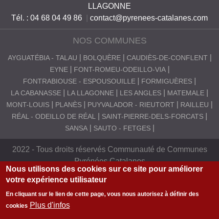
LLAGONNE
S
Tél. : 04 68 04 49 86
|
contact@pyrenees-catalanes.com
C
NOS COMMUNES
A
T
AYGUATÉBIA - TALAU
BOLQUÈRE
CAUDIÈS-DE-CONFLENT
EYNE
FONT-ROMEU-ODEILLO-VIA
A
FONTRABIOUSE - ESPOUSOUILLE
FORMIGUÈRES
L
LA CABANASSE
LA LLAGONNE
LES ANGLES
MATEMALE
A
MONT-LOUIS
PLANÈS
PUYVALADOR - RIEUTORT
RAILLEU
RÉAL - ODEILLO DE RÉAL
SAINT-PIERRE-DELS-FORCATS
N
SANSA
SAUTO - FETGES
E
S
2022 - Tous droits réservés Communauté de Communes
Pyrénées Catalanes
Nous utilisons des cookies sur ce site pour améliorer
votre expérience utilisateur
En cliquant sur le lien de cette page, vous nous autorisez à définir des
Plus d'infos
cookies