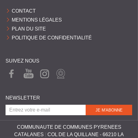
C
CONTACT
O
MENTIONS LÉGALES
M
PLAN DU SITE
M
POLITIQUE DE CONFIDENTIALITÉ
U
N
E
SUIVEZ NOUS
S
FAC
YOU
INST
WEB
EBO
TUB
AGR
CAM
P
OK
E
AM
Y
NEWSLETTER
R
É
N
É
COMMUNAUTE DE COMMUNES PYRENEES
CATALANES
|
COL DE LA QUILLANE - 66210 LA
E