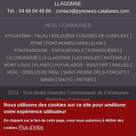
LLAGONNE
S
Tél. : 04 68 04 49 86
|
contact@pyrenees-catalanes.com
C
NOS COMMUNES
A
T
AYGUATÉBIA - TALAU
BOLQUÈRE
CAUDIÈS-DE-CONFLENT
EYNE
FONT-ROMEU-ODEILLO-VIA
A
FONTRABIOUSE - ESPOUSOUILLE
FORMIGUÈRES
L
LA CABANASSE
LA LLAGONNE
LES ANGLES
MATEMALE
A
MONT-LOUIS
PLANÈS
PUYVALADOR - RIEUTORT
RAILLEU
RÉAL - ODEILLO DE RÉAL
SAINT-PIERRE-DELS-FORCATS
N
SANSA
SAUTO - FETGES
E
S
2022 - Tous droits réservés Communauté de Communes
Pyrénées Catalanes
Nous utilisons des cookies sur ce site pour améliorer
votre expérience utilisateur
En cliquant sur le lien de cette page, vous nous autorisez à définir des
Plus d'infos
cookies