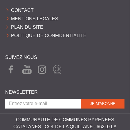
C
CONTACT
O
MENTIONS LÉGALES
M
PLAN DU SITE
M
POLITIQUE DE CONFIDENTIALITÉ
U
N
E
SUIVEZ NOUS
S
FAC
YOU
INST
WEB
EBO
TUB
AGR
CAM
P
OK
E
AM
Y
NEWSLETTER
R
É
N
É
COMMUNAUTE DE COMMUNES PYRENEES
CATALANES
|
COL DE LA QUILLANE - 66210 LA
E