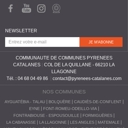
FAC
YOU
INST
WEB
S
EBO
TUB
AGR
CAM
C
OK
E
AM
A
NEWSLETTER
T
A
L
COMMUNAUTE DE COMMUNES PYRENEES
A
CATALANES
|
COL DE LA QUILLANE - 66210 LA
N
LLAGONNE
E
Tél. : 04 68 04 49 86
|
contact@pyrenees-catalanes.com
S
NOS COMMUNES
AYGUATÉBIA - TALAU
BOLQUÈRE
CAUDIÈS-DE-CONFLENT
EYNE
FONT-ROMEU-ODEILLO-VIA
FONTRABIOUSE - ESPOUSOUILLE
FORMIGUÈRES
LA CABANASSE
LA LLAGONNE
LES ANGLES
MATEMALE