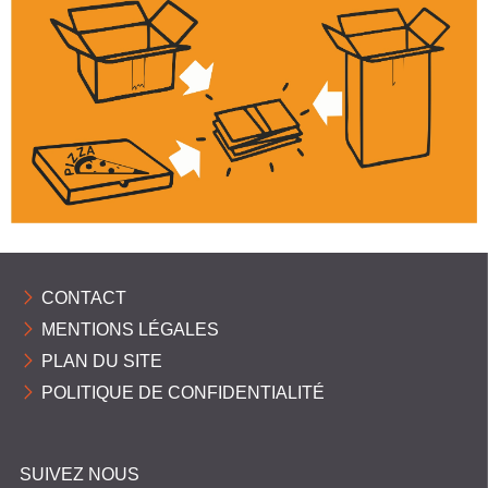
C
O
M
M
U
N
E
S
P
CONTACT
Y
MENTIONS LÉGALES
R
PLAN DU SITE
É
POLITIQUE DE CONFIDENTIALITÉ
N
É
SUIVEZ NOUS
E